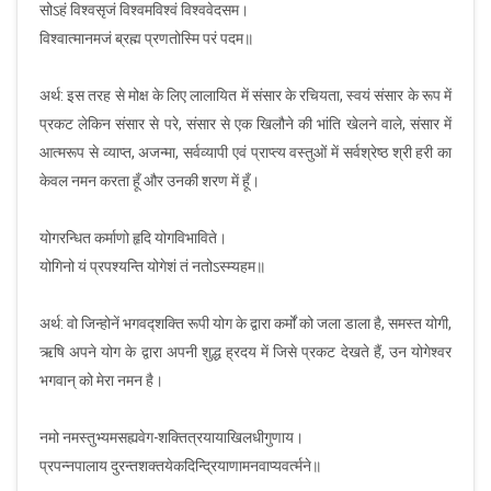
सोऽहं विश्वसृजं विश्वमविश्वं विश्ववेदसम।
विश्वात्मानमजं ब्रह्म प्रणतोस्मि परं पदम॥
अर्थ: इस तरह से मोक्ष के लिए लालायित में संसार के रचियता, स्वयं संसार के रूप में
प्रकट लेकिन संसार से परे, संसार से एक खिलौने की भांति खेलने वाले, संसार में
आत्मरूप से व्याप्त, अजन्मा, सर्वव्यापी एवं प्राप्त्य वस्तुओं में सर्वश्रेष्ठ श्री हरी का
केवल नमन करता हूँ और उनकी शरण में हूँ।
योगरन्धित कर्माणो हृदि योगविभाविते।
योगिनो यं प्रपश्यन्ति योगेशं तं नतोऽस्म्यहम॥
अर्थ: वो जिन्होनें भगवद्शक्ति रूपी योग के द्वारा कर्मों को जला डाला है, समस्त योगी,
ऋषि अपने योग के द्वारा अपनी शुद्ध ह्रदय में जिसे प्रकट देखते हैं, उन योगेश्वर
भगवान् को मेरा नमन है।
नमो नमस्तुभ्यमसह्यवेग-शक्तित्रयायाखिलधीगुणाय।
प्रपन्नपालाय दुरन्तशक्तयेकदिन्द्रियाणामनवाप्यवर्त्मने॥