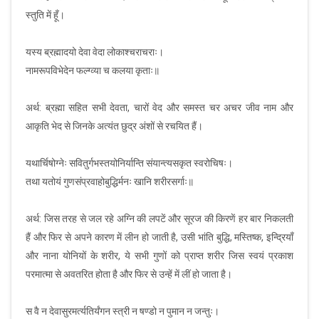
स्तुति में हूँ।
यस्य ब्रह्मादयो देवा वेदा लोकाश्चराचराः।
नामरूपविभेदेन फल्ग्व्या च कलया कृताः॥
अर्थ: ब्रह्मा सहित सभी देवता, चारों वेद और समस्त चर अचर जीव नाम और
आकृति भेद से जिनके अत्यंत छुद्र अंशों से रचयित हैं।
यथार्चिषोग्नेः सवितुर्गभस्तयोनिर्यान्ति संयान्त्यसकृत स्वरोचिषः।
तथा यतोयं गुणसंप्रवाहोबुद्धिर्मनः खानि शरीरसर्गाः॥
अर्थ: जिस तरह से जल रहे अग्नि की लपटें और सूरज की किरणें हर बार निकलती
हैं और फिर से अपने कारण में लीन हो जाती है, उसी भांति बुद्धि, मस्तिष्क, इन्द्रियाँ
और नाना योनियों के शरीर, ये सभी गुणों को प्राप्त शरीर जिस स्वयं प्रकाश
परमात्मा से अवतरित होता है और फिर से उन्हें में लीं हो जाता है।
स वै न देवासुरमर्त्यतिर्यंगन स्त्री न षण्डो न पुमान न जन्तुः।