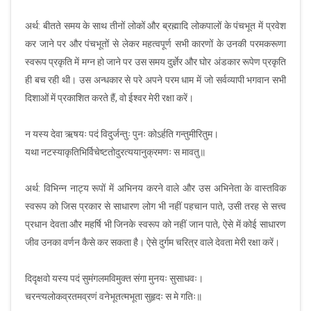
अर्थ: बीतते समय के साथ तीनों लोकों और ब्रह्मादि लोकपालों के पंचभूत में प्रवेश
कर जाने पर और पंचभूतों से लेकर महत्वपूर्ण सभी कारणों के उनकी परमकरूणा
स्वरूप प्रकृति में मग्न हो जाने पर उस समय दुर्ज्ञेर और घोर अंडकार रूपेण प्रकृति
ही बच रही थी। उस अन्धकार से परे अपने परम धाम में जो सर्वव्यापी भगवान सभी
दिशाओं में प्रकाशित करते हैं, वो ईश्वर मेरी रक्षा करें।
न यस्य देवा ऋषयः पदं विदुर्जन्तुः पुनः कोऽर्हति गन्तुमीरितुम।
यथा नटस्याकृतिभिर्विचेष्टतोदुरत्ययानुक्रमणः स मावतु॥
अर्थ: विभिन्न नाट्य रूपों में अभिनय करने वाले और उस अभिनेता के वास्तविक
स्वरूप को जिस प्रकार से साधारण लोग भी नहीं पहचान पाते, उसी तरह से सत्त्व
प्रधान देवता और महर्षि भी जिनके स्वरूप को नहीं जान पाते, ऐसे में कोई साधारण
जीव उनका वर्णन कैसे कर सकता है। ऐसे दुर्गम चरित्र वाले देवता मेरी रक्षा करें।
दिदृक्षवो यस्य पदं सुमंगलमविमुक्त संगा मुनयः सुसाधवः।
चरन्त्यलोकव्रतमव्रणं वनेभूतत्मभूता सुहृदः स मे गतिः॥