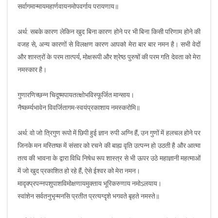
सर्वागमान्मायमहार्णवायनमोपवर्गाय परायणाय॥
अर्थ: सबके कारण लेकिन खुद बिना कारण होने पर भी बिना किसी परिणाम होने की
वजह से, अन्य कारणों से विलक्षण कारण आपको मेरा बार बार नमन है। सभी वेदों
और शास्त्रों के परम तात्पर्य, मोक्षरूपी और श्रेष्ठ पुरुषों की परम गति देवता को मेरा
नमस्कार है।
गुणारणिच्छन्न चिदूष्मपायतत्क्षोभविस्फूर्जित मान्साय।
नैष्कर्म्यभावेन विवर्जितागम-स्वयंप्रकाशाय नमस्करोमि॥
अर्थ: वो जो त्रिगुण रूपो में छिपी हुई ज्ञान रुपी अग्नि हैं, उन गुणों में हलचल होने पर
जिनके मन मस्तिष्क में संसार को रचने की बाह्य वृति उत्पन्न हो उठती है और आत्मा
तत्व की भावना के द्वारा विधि निषेध रूप शास्त्र से भी ऊपर उठे महाज्ञानी महत्माओं
में जो खुद प्रकाशित हो रहे हैं, ऐसे ईश्वर को मेरा नमन।
मादृक्प्रपन्नपशुपाशविमोक्षणायमुक्ताय भूरिकरुणाय नमोऽलयाय।
स्वांशेन सर्वतनुभृन्मनसि प्रतीत प्रत्यग्दृशे भगवते बृहते नमस्ते॥