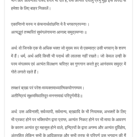
भोग और अविनाशी पार्षद शरीर भी देते हैं, वैसे अत्यंत दयालु प्रभु मुझे इस विपदा से
हमेशा के लिए बाहर निकालें।
एकान्तिनो यस्य न कंचनार्थवांछन्ति ये वै भगवत्प्रपन्नाः।
अत्यद्भुतं तच्चरितं सुमंगलंगायन्त आनन्न्द समुद्रमग्नाः॥
अर्थ: वो जिनके एक से अधिक भक्त जो मुख्य रूप से एकमात्र उसी भगवान् के शरण
में हैं। धर्म, अर्थ आदि किसी भी पदार्थ की लालसा नहीं रखते। जो केवल उन्ही के
परम मंगलमय एवं अत्यंत विलक्षण चरित्र का गुणगान करते हुए आनंदमय समुद्र में
गोते लगाते रहते हैं।
तमक्षरं ब्रह्म परं परेश-मव्यक्तमाध्यात्मिकयोगगम्यम।
अतीन्द्रियं सूक्षममिवातिदूर-मनन्तमाद्यं परिपूर्णमीडे॥
अर्थ: उस अविनाशी, सर्वव्यापी, सर्वमान्य, ब्रह्मादि के भी नियामक, अभक्तों के लिए
भी प्रकट होने पर भक्तियोग द्वारा प्राप्त, अत्यंत निकट होने पर भी माया के आवरण
के कारण अत्यंत दूर महसूस होने वाले, इन्द्रियों के द्वारा अगम्य और अत्यंत दुर्विज्ञेय,
अंतरहित लेकिन सभी के आदिकारक और सभी तरफ से परिपूर्ण उस भगवान् की मैं