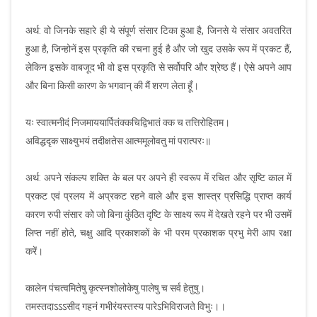
अर्थ: वो जिनके सहारे ही ये संपूर्ण संसार टिका हुआ है, जिनसे ये संसार अवतरित
हुआ है, जिन्होनें इस प्रकृति की रचना हुई है और जो खुद उसके रूप में प्रकट हैं,
लेकिन इसके वाबजूद भी वो इस प्रकृति से सर्वोपरि और श्रेष्ठ हैं। ऐसे अपने आप
और बिना किसी कारण के भगवान् की मैं शरण लेता हूँ।
यः स्वात्मनीदं निजमाययार्पितंक्कचिद्विभातं क्क च तत्तिरोहितम।
अविद्धदृक साक्ष्युभयं तदीक्षतेस आत्ममूलोवतु मां परात्परः॥
अर्थ: अपने संकल्प शक्ति के बल पर अपने ही स्वरूप में रचित और सृष्टि काल में
प्रकट एवं प्रलय में अप्रकट रहने वाले और इस शास्त्र प्रसिद्धि प्राप्त कार्य
कारण रुपी संसार को जो बिना कुंठित दृष्टि के साक्ष्य रूप में देखते रहने पर भी उसमें
लिप्त नहीं होते, चक्षु आदि प्रकाशकों के भी परम प्रकाशक प्रभु मेरी आप रक्षा
करें।
कालेन पंचत्वमितेषु कृत्स्नशोलोकेषु पालेषु च सर्व हेतुषु।
तमस्तदाऽऽऽसीद गहनं गभीरंयस्तस्य पारेऽभिविराजते विभुः।।