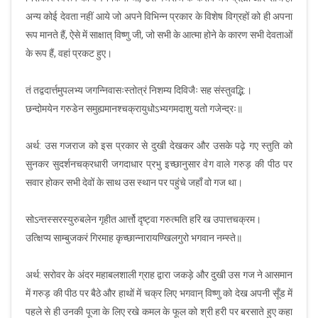
अन्य कोई देवता नहीं आये जो अपने विभिन्न प्रकार के विशेष विग्रहों को ही अपना
रूप मानते हैं, ऐसे में साक्षात् विष्णु जी, जो सभी के आत्मा होने के कारण सभी देवताओं
के रूप हैं, वहां प्रकट हुए।
तं तद्वदार्त्तमुपलभ्य जगन्निवासःस्तोत्रं निशम्य दिविजैः सह संस्तुवद्भि:।
छन्दोमयेन गरुडेन समुह्यमानश्चक्रायुधोऽभ्यगमदाशु यतो गजेन्द्रः॥
अर्थ: उस गजराज को इस प्रकार से दुखी देखकर और उसके पढ़े गए स्तुति को
सुनकर सुदर्शनचक्रधारी जगदाधार प्रभु इच्छानुसार वेग वाले गरुड़ की पीठ पर
सवार होकर सभी देवों के साथ उस स्थान पर पहुंचे जहाँ वो गज था।
सोऽन्तस्सरस्युरुबलेन गृहीत आर्त्तो दृष्ट्वा गरुत्मति हरि ख उपात्तचक्रम।
उत्क्षिप्य साम्बुजकरं गिरमाह कृच्छान्नारायण्खिलगुरो भगवान नम्स्ते॥
अर्थ: सरोवर के अंदर महाबलशाली ग्राह द्वारा जकड़े और दुखी उस गज ने आसमान
में गरुड़ की पीठ पर बैठे और हाथों में चक्र लिए भगवान् विष्णु को देख अपनी सूँड में
पहले से ही उनकी पूजा के लिए रखे कमल के फूल को श्री हरी पर बरसाते हुए कहा