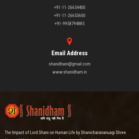
+91-11-26654400
+91-11-26653600
+91-9958794885
Email Address
shanidham@gmail.com
www.shanidham.in
The Impact of Lord Shani on Human Life by Shanicharananuagi Shree