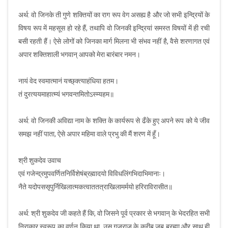
अर्थ: वो जिनके ती गुणे शक्तियों का राग रूप वेग असह्य है और जो सभी इन्द्रियों के
विषय रूप में महसूस हो रहे हैं, तथापि वो जिनकी इन्द्रियां समस्त विषयों में ही रची
बसी रहती हैं। ऐसे लोगों को जिनका मार्ग मिलना भी संभव नहीं है, वैसे शरणागत एवं
अपार शक्तिशाली भगवान् आपको मेरा बारंबार नमन।
नायं वेद स्वमात्मानं यच्छ्क्त्याहंधिया हतम।
तं दुरत्ययमाहात्म्यं भगवन्तमितोऽस्म्यहम॥
अर्थ: वो जिनकी अविद्या नाम के शक्ति के कार्यरूप से ढँके हुए अपने रूप को ये जीव
समझ नहीं पाता, ऐसे अपार महिमा वाले प्रभु की मैं शरण में हूँ।
श्री शुकदेव उवाच
एवं गजेन्द्रमुपवर्णितनिर्विशेषंब्रह्मादयो विविधलिंगभिदाभिमानाः।
नैते यदोपससृपुर्निखिलात्मकत्वाततत्राखिलामर्मयो हरिराविरासीत॥
अर्थ: श्री शुकदेव जी कहते हैं कि, वो जिसने पूर्व प्रकार से भगवान् के भेदरहित सभी
निराकार स्वरूप का वर्णन किया था, उस गजराज के करीब जब ब्रह्मा और साथ ही