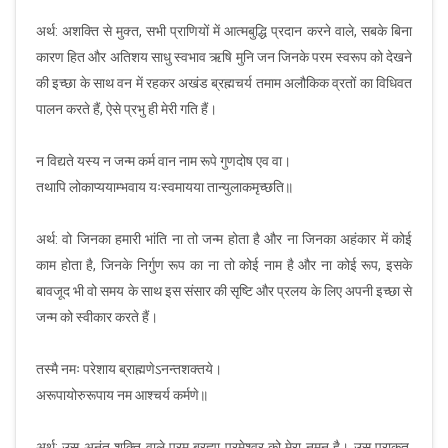
अर्थ: अशक्ति से मुक्त, सभी प्राणियों में आत्मबुद्धि प्रदान करने वाले, सबके बिना
कारण हित और अतिशय साधु स्वभाव ऋषि मुनि जन जिनके परम स्वरूप को देखने
की इच्छा के साथ वन में रहकर अखंड ब्रह्मचर्य तमाम अलौकिक व्रतों का विधिवत
पालन करते हैं, ऐसे प्रभु ही मेरी गति हैं।
न विद्यते यस्य न जन्म कर्म वान नाम रूपे गुणदोष एव वा।
तथापि लोकाप्ययाम्भवाय यःस्वमायया तान्युलाकमृच्छति॥
अर्थ: वो जिनका हमारी भांति ना तो जन्म होता है और ना जिनका अहंकार में कोई
काम होता है, जिनके निर्गुण रूप का ना तो कोई नाम है और ना कोई रूप, इसके
बावजूद भी वो समय के साथ इस संसार की सृष्टि और प्रलय के लिए अपनी इच्छा से
जन्म को स्वीकार करते हैं।
तस्मै नमः परेशाय ब्राह्मणेऽनन्तशक्तये।
अरूपायोरुरूपाय नम आश्चर्य कर्मणे॥
अर्थ: उस अनंत शक्ति वाले परम ब्रह्मा परमेश्वर को मेरा नमन है। उस प्राकृत,