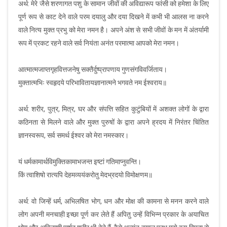
अर्थ: मेरे जैसे शरणागत पशु के सामान जीवों की अविद्यारूप फांसी को हमेशा के लिए
पूर्ण रूप से काट देने वाले परम दयालु और दया दिखने में कभी भी आलस ना करने
वाले नित्य मुक्त प्रभु को मेरा नमन है। अपने अंश से सभी जीवों के मन में अंतर्यामी
रूप में प्रकट रहने वाले सर्व नियंता अनंत परमात्मा आपको मेरा नमन।
आत्मात्मजाप्तगृहवित्तजनेषु सक्तैर्दुष्प्रापणाय गुणसंगविवर्जिताय।
मुक्तात्मभिः स्वहृदये परिभावितायज्ञानात्मने भगवते नम ईश्वराय॥
अर्थ: शरीर, पुत्र, मित्र, घर और संपत्ति सहित कुटुंबियों में अशक्त लोगों के द्वारा
कठिनता से मिलने वाले और मुक्त पुरुषों के द्वारा अपने ह्रदय में निरंतर चिंतित
ज्ञानस्वरूप, सर्व समर्थ ईश्वर को मेरा नमस्कार।
यं धर्मकामार्थविमुक्तिकामाभजन्त इष्टां गतिमाप्नुवन्ति।
किं त्वाशिषो रात्यपि देहमव्ययंकरोतु मेदभ्रदयो विमोक्षणम॥
अर्थ: वो जिन्हें धर्म, अभिलषित भोग, धन और मोक्ष की कामना से मनन करने वाले
लोग अपनी मनचाही इच्छा पूर्ण कर लेते हैं अपितु उन्हें विभिन्न प्रकार के अयाचित