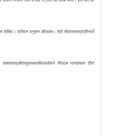
तो उन्होंने भगवान शिव के कहे स्त्रोात को लिख लिया। इस पाठ को
ता शक्तिः। श्रीमान हनुमान कीलकम। श्री सीतारामचंद्रप्रीत्यर्थे
्‌। वामांकारूढसीतामुखकमलमिलल्लोचनं नीरदाभं नानालंकार दीप्तं