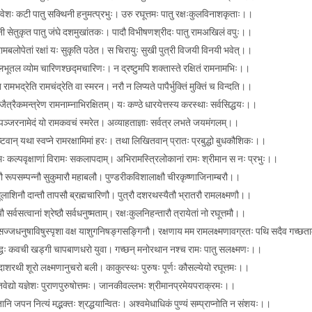
ीवेशः कटी पातु सक्थिनी हनुमत्प्रभुः। उरु रघूत्तमः पातु रक्षःकुलविनाशकृताः।।
नी सेतुकृत पातु जंघे दशमुखांतकः। पादौ विभीषणश्रीदः पातु रामअखिलं वपुः।।
रामबलोपेतां रक्षां यः सुकृति पठेत। स चिरायुः सुखी पुत्री विजयी विनयी भवेत्।।
भूतल व्योम चारिणश्छद्मचारिणः। न द्रष्टुमपि शक्तास्ते रक्षितं रामनामभिः।।
ि रामभद्रेति रामचंद्रेति वा स्मरन। नरौ न लिप्यते पापैर्भुक्तिं मुक्तिं च विन्दति।।
ैत्रैकमन्त्रेण रामनाम्नाभिरक्षितम्। यः कण्ठे धारयेत्तस्य करस्थाः सर्वसिद्धयः।।
पञ्जरनामेदं यो रामकवचं स्मरेत। अव्याहताज्ञाः सर्वत्र लभते जयमंगलम्।।
टवान् यथा स्वप्ने रामरक्षामिमां हरः। तथा लिखितवान् प्रातः प्रबुद्धो बुधकौशिकः।।
ः कल्पवृक्षाणां विरामः सकलापदाम्। अभिरामस्त्रिलोकानां रामः श्रीमान स नः प्रभुः।।
 रूपसम्पन्नौ सुकुमारौ महाबलौ। पुण्डरीकविशालाक्षौ चीरकृष्णाजिनाम्बरौ।।
लाशिनौ दान्तौ तापसौ ब्रह्मचारिणौ। पुत्रौ दशरथस्यैतौ भ्रातरौ रामलक्ष्मणौ।।
ौ सर्वसत्वानां श्रेष्ठौ सर्वधनुष्मताम्। रक्षःकुलनिहन्तारौ त्रायेतां नो रघूत्तमौ।।
सज्जधनुषाविषुस्पृशा वक्ष याशुगनिषङ्गसङ्गिनौ। रक्षणाय मम रामलक्ष्मणावग्रतः पथि सदैव गच्छ
द्धः कवची खड्गी चापबाणधरो युवा। गच्छन् मनोरथान नश्च रामः पातु सलक्ष्मणः।।
दाशरथी शूरो लक्ष्मणानुचरो बली। काकुत्स्थः पुरुषः पूर्णः कौसल्येयो रघूत्तमः।।
्तवेद्यो यज्ञेशः पुराणपुरुषोत्तमः। जानकीवल्लभः श्रीमानप्रमेयपराक्रमः।।
तानि जपन नित्यं मद्भक्तः श्रद्धयान्वितः। अश्वमेधाधिकं पुण्यं सम्प्राप्नोति न संशयः।।