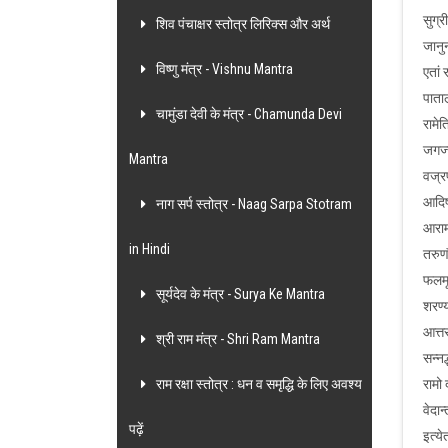
सुग्र
शिव पंचाक्षर स्तोत्र लिरिक्स और अर्थ
जानु
विष्णु मंत्र - Vishnu Mantra
एतां 
पाताल
चामुंडा देवी के मंत्र - Chamunda Devi
रामेत
जगज्ज
Mantra
वज्र
आदिष्
नाग सर्प स्तोत्र - Naag Sarpa Stotram
आराम
in Hindi
तरुणौ
फलमू
सूर्यदेव के मंत्र - Surya Ke Mantra
शरण्य
आत्त
श्री राम मंत्र - Shri Ram Mantra
सन्न
राम रक्षा स्तोत्र : धन व समृद्धि के लिए अवश्य
रामो 
वेदान
पढ़ें
इत्ये