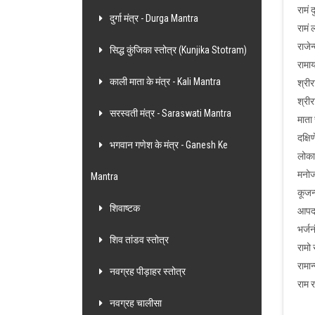
रामं 
दुर्गा मंत्र - Durga Mantra
रामं 
राजेन
सिद्ध कुंजिका स्तोत्र (Kunjika Stotram)
रामा
काली माता के मंत्र - Kali Mantra
श्री
श्री
सरस्वती मंत्र - Saraswati Mantra
माता 
दक्षि
भगवान गणेश के मंत्र - Ganesh Ke
लोकाभ
मनोजव
Mantra
कूजन्
शिवाष्टक
आपदाम
भर्जन
शिव तांडव स्तोत्र
रामो
रामान
नवग्रह पीड़ाहर स्तोत्र
राम र
नवग्रह चालीसा