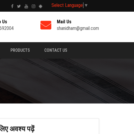
Select Language
▼
p Us
Mail Us
692004
shanidham@gmail.com
PRODUCTS
CONTACT US
लिए अवश्य पढ़ें