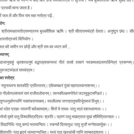
ौशिक ऋषि के स्वप्न में आए और उन्हें रामरक्षास्त्रो त सुनाया। जब बुधकौशिक ऋषि सुबह उठे 
 प्रभावी माना जाता है।
ें जल लें और फिर राम रक्षा स्तोत्र पढ़ें…
योग:
 श्रीरामरक्षास्तोत्रमन्त्रस्य बुधकौशिक ऋषिः। श्री सीतारामचंद्रो देवता। अनुष्टुप छंदः। सी
्षास्तोत्रजपे विनियोगः।
ल को जमीन पर छोड़ें और श्री राम का ध्यान करें …
यानम्‌:
येदाजानुबाहुं धृतशरधनुषं बद्धपद्मासनस्थं पीतं वासो वसानं नवकमलदलस्पर्धिनेत्रं प्रसन्नम
ुरुजटामंडलं रामचंद्रम।
क्षा स्तोत्र:
ं रघुनाथस्य शतकोटि प्रविस्तरम्। एकैकमक्षरं पुंसां महापातकनाशनम्।।
्वा नीलोत्पलश्यामं रामं राजीवलोचनम्। जानकीलक्ष्मणोपेतं जटामुकुटमण्डितं।।
ूणधनुर्बाणपाणिं नक्तंचरान्तकम्। स्वलीलया जगत्त्रातुमाविर्भूतमजं विभुम्।।
्षां पठेत प्राज्ञः पापघ्नीं सर्वकामदाम्। शिरो मे राघवः पातु भालं दशरथात्मजः।।
येयो दृशो पातु विश्वामित्रप्रियः श्रुति। घ्राणं पातु मखत्राता मुखं सौमित्रिवत्सलः।।
ां विद्यानिधिः पातु कण्ठं भरतवन्दितः। स्कन्धौ दिव्यायुधः पातु भुजौ भग्नेशकार्मुकः।।
ीतापतिः पातु हृदयं जामदग्न्यजित। मध्यं पातु खरध्वंसी नाभिं जाम्बवदाश्रयः।।