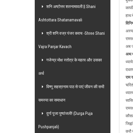
बुधक
शनि अष्टोत्तर शतनामावली || Shani
काफी
हाथ म
Ashtottara Shatanamavali
विनि
अस्य
श्री शनि वज्र पंजर कवच -Shree Shani
रामरक
अब ज
Vajra Panjar Kavach
अथ ध्
गजेन्द्र मोक्ष स्तोत्र के महत्व और उसका
ध्या
दधतम
अर्थ
राम र
चरित
विष्णु सहस्रनाम पाठ से पाएं जीवन की सभी
ध्यात
समस्या का समाधान
सासित
रामरक
दुर्गा पूजा पुष्पांजली! (Durga Puja
कौसल्
जिह्व
Pushpanjali)
करौ स