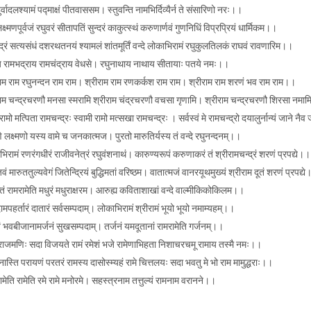
दुर्वादलश्यामं पद्माक्षं पीतवाससम। स्तुवन्ति नामभिर्दिव्यैर्न ते संसारिणो नरः।।
लक्ष्मणपूर्वजं रघुवरं सीतापतिं सुन्दरं काकुत्स्थं करुणार्णवं गुणनिधिं विप्रप्रियं धार्मिकम।।
्द्रं सत्यसंधं दशरथतनयं श्यामलं शांतमूर्तिं वन्दे लोकाभिरामं रघुकुलतिलकं राघवं रावणारिम।।
य रामभद्राय रामचंद्राय वेधसे। रघुनाथाय नाथाय सीतायाः पतये नमः।।
राम राम रघुनन्दन राम राम। श्रीराम राम रणकर्कश राम राम। श्रीराम राम शरणं भव राम राम।।
राम चन्द्रचरणौ मनसा स्मरामि श्रीराम चंद्रचरणौ वचसा गृणामि। श्रीराम चन्द्रचरणौ शिरसा नमामि 
रामो मत्पिता रामचन्द्रः स्वामी रामो मत्सखा रामचन्द्रः । सर्वस्वं मे रामचन्द्रो दयालुर्नान्यं जाने न
णे लक्ष्मणो यस्य वामे च जनकात्मज। पुरतो मारुतिर्यस्य तं वन्दे रघुनन्दनम्।।
िरामं रणरंगधीरं राजीवनेत्रं रघुवंशनाथं। कारुण्यरूपं करुणाकरं तं श्रीरामचन्द्रं शरणं प्रपद्ये।।
ं मारुततुल्यवेगं जितेन्द्रियं बुद्धिमतां वरिष्ठम। वातात्मजं वानरयूथमुख्यं श्रीराम दूतं शरणं प्रपद्य
तं रामरामेति मधुरं मधुराक्षरम। आरुह्य कविताशाखां वन्दे वाल्मीकिकोकिलम।।
पहर्तारं दातारं सर्वसम्पदाम्। लोकाभिरामं श्रीरामं भूयो भूयो नमाम्यहम्।।
ं भवबीजानामर्जनं सुखसम्पदाम्। तर्जनं यमदूतानां रामरामेति गर्जनम्।।
 राजमणिः सदा विजयते रामं रमेशं भजे रामेणाभिहता निशाचरचमू रामाय तस्मै नमः।।
्नास्ति परायणं परतरं रामस्य दासोस्म्यहं रामे चित्तलयः सदा भवतु मे भो राम मामुद्धराः।।
ामेति रामेति रमे रामे मनोरमे। सहस्त्रनाम तत्तुल्यं रामनाम वरानने।।