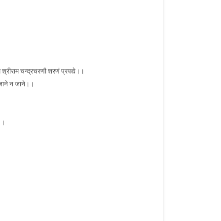
श्रीराम चन्द्रचरणौ शरणं प्रपद्ये।।
ैव जाने न जाने।।
े।।