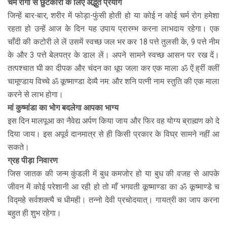
चर्म रोगों से छुटकारा के लिए अद्भुत प्रयोग
जिन्हें बार-बार, शरीर में फोड़ा-फुंसी होती हो या कोई न कोई चर्म रोग हमेशा
रहता हो उन्हें आज के दिन यह उपाय प्रारम्भ करना लाभदाय रहेगा। एक
चाँदी की कटोरी ले लें उसमें स्वच्छ जल भर कर 18 पत्ते तुलसी के, 9 पत्ते नीम
के और 3 पत्ते बेलपत्र के डाल लें। अपने सामने स्वच्छ आसन पर रख दें।
तत्पश्चात घी का दीपक और चंदन का धूप जला कर एक माला ॐ ऐं ह्रीं क्लीं
चामूण्डाय विच्चे ॐ कूष्माण्डा देव्यै नम: और शनि पत्नी नाम स्तुति की एक माला
करने से लाभ होगा।
मां कुष्मांडा का भोग बदलेगा आपका भाग्य
इस दिन मालपूआ का नैवेद्य अर्पण किया जाय और फिर वह योग्य ब्राह्मण को दे
दिया जाय। इस अपूर्व दानमात्र से ही किसी प्रकार के विघ्र सामने नहीं आ
सकते।
ग्रह पीड़ा निवारण
जिस जातक की जन्म कुंडली में बुध कमजोर हो या बुध की वजह से आपके
जीवन में कोई परेशानी आ रही हो तो माँ भगवती कूष्माण्डा का ॐ कूष्माण्डे च
विद्महे सर्वशक्त्यै च धीमही। तन्नो देवी प्रचोदयात्। गायत्री का जाप करना
बहुत ही शुभ रहेगा।