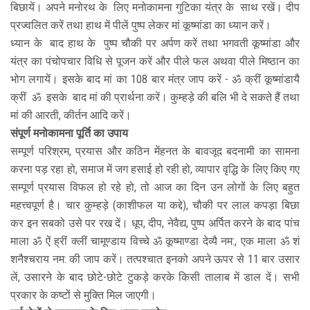
बिछायें। अपने मनोरथ के लिए मनोकामना गुटिका यंत्र के साथ रखें। दीप
प्रज्वलित करें तथा हाथ में पीलें पुष्प लेकर मां कूष्मांडा का ध्यान करें।
ध्यान के बाद हाथ के पुष्प चौकी पर अर्पण करें तथा भगवती कूष्मांडा और
यंत्र का पंचोपचार विधि से पूजन करें और पीले फल अथवा पीले मिष्ठान का
भोग लगायें। इसके बाद मां का 108 बार मंत्र जाप करें - ॐ क्रीं कूष्मांडायै
क्रीं ॐ इसके बाद मां की प्रार्थना करें। कुम्हड़े की बलि भी दे सकते हैं तथा
मां की आरती, कीर्तन आदि करें।
संपूर्ण मनोकामना पूर्ति का उपाय
सम्पूर्ण परिश्रम, प्रयास और कठिन मेंहनत के बावजूद बदनामी का सामना
करना पड़ रहा हो, समाज में जग हसाई हो रही हो, व्यापार वृद्धि के लिए किए गए
सम्पूर्ण प्रयास विफल हो रहे हो, तो आज का दिन उन लोगों के लिए बहुत
महत्त्वपूर्ण है। चार कुम्हड़े (काशीफल या कद्दे), चौकी पर लाल कपड़ा बिछा
कर इन सबको उसे पर रख दें। धूप, दीप, नेवैद्य, पुष्प अर्पित करने के बाद पांच
माला ॐ ऐं ह्रीं क्लीं चामूण्डाय विच्चे ॐ कूष्माण्डा देव्यै नम:, एक माला ॐ शं
शनैश्चराय नम: की जाप करें। तत्पश्चात इनको अपने ऊपर से 11 बार उसार
लें, उसारने के बाद छोटे-छोटे टुकड़े करके किसी तालाब में डाल दें। सभी
प्रकार के कष्टों से मुक्ति मिल जाएगी।