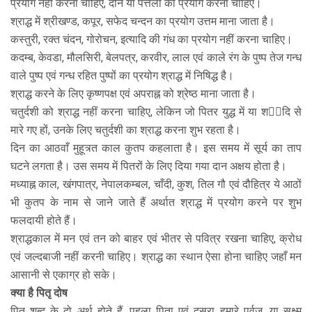
प्रयोग नहीं करना चाहिए, दौने या पत्तलोंं का प्रयोग करना चाहिए।
श्राद्ध में श्रीखण्ड, कपूर, सफेद चन्दन का प्रयोग उत्तम माना जाता है।
कस्तुरी, रक्त चंदन, गोरोचन, इत्यादि की गंध का प्रयोग नहीं करना चाहिए।
कदम्ब, केवडा, मौलसिरी, बेलपत्र, करवीर, लाल एवं काले रंग के पुष्प तेज गन्ध
वाले पुष्प एवं गन्ध रहित पुष्पों का प्रयोग श्राद्ध में निषिद्ध है।
श्राद्ध करने के लिए कृष्णपक्ष एवं अपराह्न को श्रेष्ठ माना जाता है।
चतुर्दशी को श्राद्ध नहीं करना चाहिए, लेकिन जो पितर युद्ध में या शादि से
मारे गए हों, उनके लिए चतुर्दशी का श्राद्ध करना शुभ रहता है।
दिन का आठवाँ मुहूत्र्त काल कुतप कहलाता है। इस समय में सूर्य का ताप
घटने लगता है। उस समय में पितरों के लिए दिया गया दान अक्षय होता है।
मध्याह्न काल, खंगपात्र, नेपालकम्बल, चाँदी, कुश, तिल गौ एवं दौहित्र ये आठों
भी कुतप के नाम से जाने जाते हैं अर्थात श्राद्ध में प्रयोग करने पर शुभ
फलदायी होते हैं।
श्राद्धकाल में मन एवं तन को बाहर एवं भीतर से पवित्र रखना चाहिए, क्रोध
एवं जल्दबाजी नहीं करनी चाहिए। श्राद्ध का स्थान ऐसा होना चाहिए जहाँ मन
आसानी से एकाग्र हो सके।
क्या है पितृ दोष
पितृ शब्द के दो अर्थ होते हैं, पहला पिता एवं दूसरा हमारे पूर्वज, या सूक्ष्म