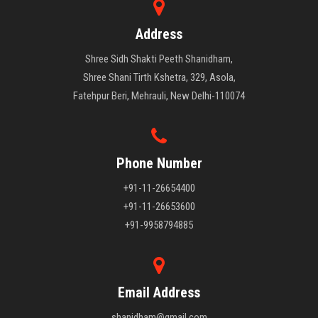
Address
Shree Sidh Shakti Peeth Shanidham,
Shree Shani Tirth Kshetra, 329, Asola,
Fatehpur Beri, Mehrauli, New Delhi-110074
Phone Number
+91-11-26654400
+91-11-26653600
+91-9958794885
Email Address
shanidham@gmail.com